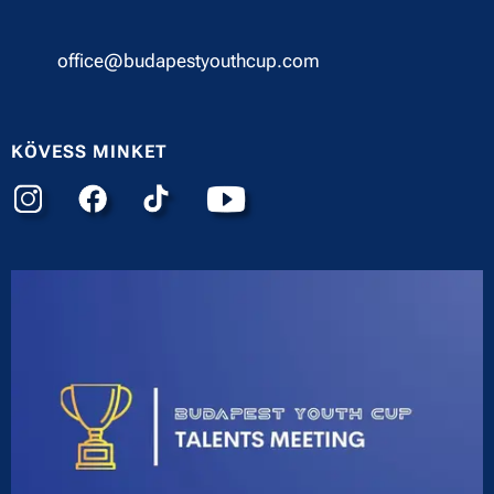
✉︎
office@budapestyouthcup.com
KÖVESS MINKET