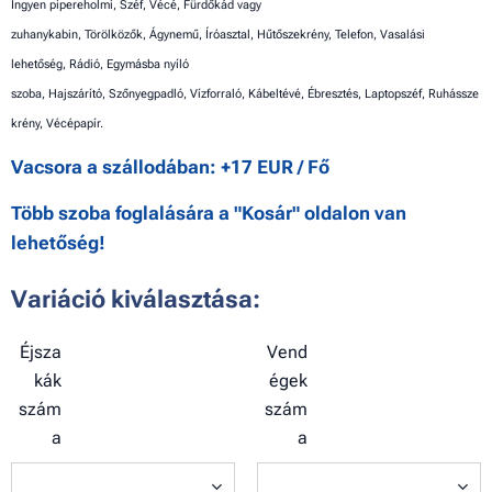
Ingyen pipereholmi,
Széf,
Vécé,
Fürdőkád vagy
zuhanykabin,
Törölközők,
Ágynemű,
Íróasztal,
Hűtőszekrény,
Telefon,
Vasalási
lehetőség,
Rádió,
Egymásba nyíló
szoba,
Hajszárító,
Szőnyegpadló,
Vízforraló,
Kábeltévé,
Ébresztés,
Laptopszéf,
Ruhássze
krény,
Vécépapír.
Vacsora a szállodában: +17 EUR / Fő
Több szoba foglalására a "Kosár" oldalon van
lehetőség!
Variáció kiválasztása:
Éjsza
Vend
kák
égek
szám
szám
a
a