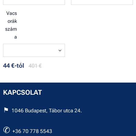
Vacs
orák
szám
a
44
€
-tól
401
€
KAPCSOLAT
⚑
1046 Budapest, Tábor utca 24.
✆
+36 70 778 5543