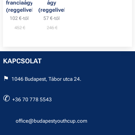
franciaágy
ágy
(reggelivel)
(reggelivel)
102
€
-tól
57
€
-tól
452
€
246
€
KAPCSOLAT
⚑
1046 Budapest, Tábor utca 24.
✆
+36 70 778 5543
✉︎
office@budapestyouthcup.com