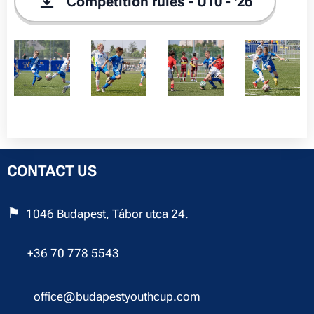
Competition rules - U10 - '26
CONTACT US
⚑
1046 Budapest, Tábor utca 24.
☎︎
+36 70 778 5543
✉︎
office@budapestyouthcup.com